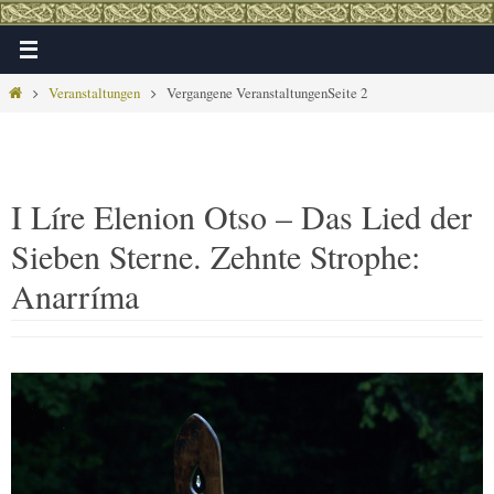
Zum
Inhalt
springen
Home
Veranstaltungen
Vergangene Veranstaltungen
Seite 2
I Líre Elenion Otso – Das Lied der
Sieben Sterne. Zehnte Strophe:
Anarríma