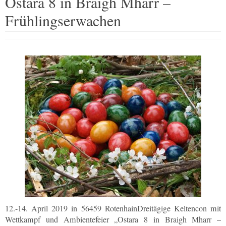
Ostara 8 in Braigh Mharr –
Frühlingserwachen
12.-14. April 2019 in 56459 RotenhainDreitägige Keltencon mit
Wettkampf und Ambientefeier „Ostara 8 in Braigh Mharr –