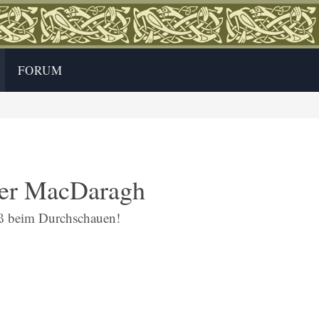
FORUM
der MacDaragh
aß beim Durchschauen!