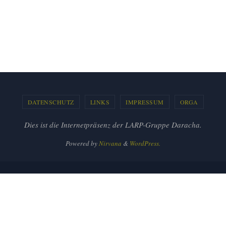
DATENSCHUTZ
LINKS
IMPRESSUM
ORGA
Dies ist die Internetpräsenz der LARP-Gruppe Daracha.
Powered by
Nirvana
&
WordPress.