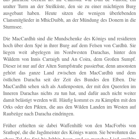
uralter Turm an der Steilküste, den sie zu einer mächtigen Burg
ausgebaut haben. Heute sitzen die wenigen überlebenden
Clansmitglieder in MhicDuibh, an der Mündung des Donern in die
Sturmsee.
Die MacCardhù sind die Mundschenke des Königs und residieren
hoch über dem Spé in ihrer Burg auf dem Felsen von Cardhù. Sie
liegen weit abgelegen im Nordwesten Darachas, hinter den
Wäldern von Innis Carraigh und An Coira, dem Großen Sumpf.
Dieser ist nur auf der Alten Sumpfstraße passierbar, denn ansonsten
gehört das ganze Land zwischen den MacCardhù und dem
östlichen Daracha seit der Zeit des Bundes den Elben. Die
MacCardhù sehen sich als Außenposten, der mit den Querelen im
Inneren Darachas nichts zu tun hat, und dafür auch nicht weiter
damit belästigt werden will. Häufig kommt es zu Kämpfen mit den
Orks oder den Pikten, die aus den Wilden Landen im Westen auf
Raubzüge nach Daracha eindringen.
Früher erhielten sie dabei Waffenhilfe von den MacForbis von
Srathspé, die die Jagdmeister des Königs waren. Sie bewohnten das
obere Tal des Spé bis Inbhir Avon, und so manches Lied erzählte