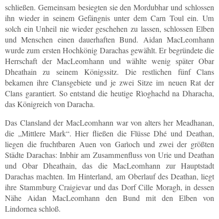
schließen. Gemeinsam besiegten sie den Mordubhar und schlossen
ihn wieder in seinem Gefängnis unter dem Carn Toul ein. Um
solch ein Unheil nie wieder geschehen zu lassen, schlossen Elben
und Menschen einen dauerhaften Bund. Aidan MacLeomhann
wurde zum ersten Hochkönig Darachas gewählt. Er begründete die
Herrschaft der MacLeomhann und wählte wenig später Obar
Dheathain zu seinem Königssitz. Die restlichen fünf Clans
bekamen ihre Clansgebiete und je zwei Sitze im neuen Rat der
Clans garantiert. So entstand die heutige Rìoghachd na Dharacha,
das Königreich von Daracha.
Das Clansland der MacLeomhann war von alters her Meadhanan,
die „Mittlere Mark“. Hier fließen die Flüsse Dhé und Deathan,
liegen die fruchtbaren Auen von Garìoch und zwei der größten
Städte Darachas: Inbhir am Zusammenfluss von Urie und Deathan
und Obar Dheathain, das die MacLeomhann zur Hauptstadt
Darachas machten. Im Hinterland, am Oberlauf des Deathan, liegt
ihre Stammburg Craigievar und das Dorf Cille Moragh, in dessen
Nähe Aidan MacLeomhann den Bund mit den Elben von
Lindornea schloß.