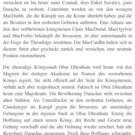
versuchen sie bis heute unter Connall, dem Enkel Savarics, ganz
Daracha zu erobern. Unterstützt werden sie von den wenigen
MacDuibh, die die Kämpfe um die Krone überlebt haben und die
als Besatzer in den eroberten Gebieten auftreten. Eine Allianz aus
den drei verbliebenen königstreuen Clans MacDurial, MacOgylvie
und MacForbis bekämpft die Invasoren, ist aber untereinander in
der Frage der Thronfolge zerstritten. Die MacCardhù halten sich in
diesem Streit eher geschickt zurück und versuchen, eine neutrale
Position einzunehmen.
Die ehemalige Königsstadt Obar Dheathain wird heute von den
Magiern der dortigen Akademie im Namen des verstorbenen
Königs regiert. Sie steht offiziell auf der Seite der Königstreuen,
verhält sich aber realpolitisch neutral. Faktisch ist Obar Dheathain
heute eine Magokratie. Die Bevölkerung Darachas steht zwischen
allen Stühlen: Als Unterdrückte in den eroberten Gebieten, als
Clanskrieger im Kampf gegen die Invasoren, als unmündige
Gefangene in der eigenen Stadt in Obar Dheathain. Einzig die
Hoffnung auf einen neuen König, der Recht und Gesetz neue
Geltung verschafft und die alte Ordnung wieder errichtet, hält alle
Bewohner Darachas zusammen. Doch diese Hoffnung schwindet,