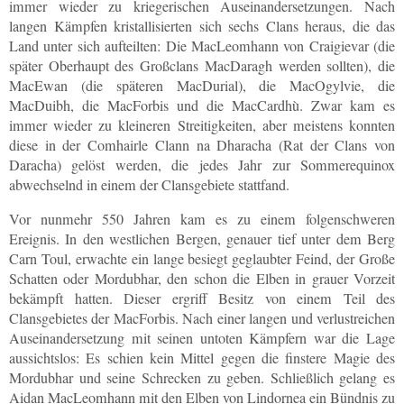
immer wieder zu kriegerischen Auseinandersetzungen. Nach
langen Kämpfen kristallisierten sich sechs Clans heraus, die das
Land unter sich aufteilten: Die MacLeomhann von Craigievar (die
später Oberhaupt des Großclans MacDaragh werden sollten), die
MacEwan (die späteren MacDurial), die MacOgylvie, die
MacDuibh, die MacForbis und die MacCardhù. Zwar kam es
immer wieder zu kleineren Streitigkeiten, aber meistens konnten
diese in der Comhairle Clann na Dharacha (Rat der Clans von
Daracha) gelöst werden, die jedes Jahr zur Sommerequinox
abwechselnd in einem der Clansgebiete stattfand.
Vor nunmehr 550 Jahren kam es zu einem folgenschweren
Ereignis. In den westlichen Bergen, genauer tief unter dem Berg
Carn Toul, erwachte ein lange besiegt geglaubter Feind, der Große
Schatten oder Mordubhar, den schon die Elben in grauer Vorzeit
bekämpft hatten. Dieser ergriff Besitz von einem Teil des
Clansgebietes der MacForbis. Nach einer langen und verlustreichen
Auseinandersetzung mit seinen untoten Kämpfern war die Lage
aussichtslos: Es schien kein Mittel gegen die finstere Magie des
Mordubhar und seine Schrecken zu geben. Schließlich gelang es
Aidan MacLeomhann mit den Elben von Lindornea ein Bündnis zu