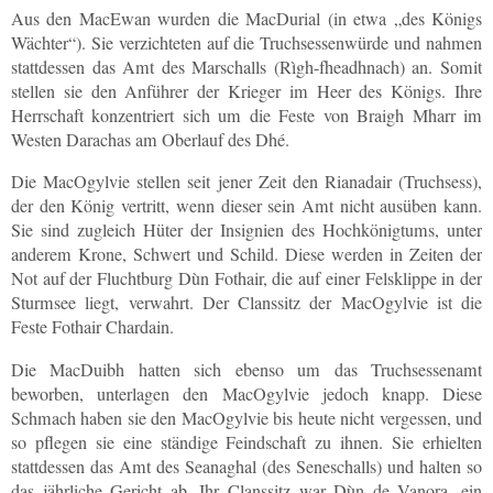
Aus den MacEwan wurden die MacDurial (in etwa „des Königs
Wächter“). Sie verzichteten auf die Truchsessenwürde und nahmen
stattdessen das Amt des Marschalls (Rìgh-fheadhnach) an. Somit
stellen sie den Anführer der Krieger im Heer des Königs. Ihre
Herrschaft konzentriert sich um die Feste von Braigh Mharr im
Westen Darachas am Oberlauf des Dhé.
Die MacOgylvie stellen seit jener Zeit den Rianadair (Truchsess),
der den König vertritt, wenn dieser sein Amt nicht ausüben kann.
Sie sind zugleich Hüter der Insignien des Hochkönigtums, unter
anderem Krone, Schwert und Schild. Diese werden in Zeiten der
Not auf der Fluchtburg Dùn Fothair, die auf einer Felsklippe in der
Sturmsee liegt, verwahrt. Der Clanssitz der MacOgylvie ist die
Feste Fothair Chardain.
Die MacDuibh hatten sich ebenso um das Truchsessenamt
beworben, unterlagen den MacOgylvie jedoch knapp. Diese
Schmach haben sie den MacOgylvie bis heute nicht vergessen, und
so pflegen sie eine ständige Feindschaft zu ihnen. Sie erhielten
stattdessen das Amt des Seanaghal (des Seneschalls) und halten so
das jährliche Gericht ab. Ihr Clanssitz war Dùn de Vanora, ein