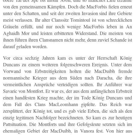
von den gemeinsamen Kämpfen. Doch die MacForbis fielen erneut
unter den Schatten, und seit der zweiten Invasion sind ihre Gebiete
meist verlassen. Ihr alter Clanssitz Tomintoul ist von schrecklichen
Gräueln erfüllt, und nur noch wenige MacForbis leben in An
Aghaidh Mor und leisten erbitterten Widerstand. Die meisten von
ihnen führen ihren Clansnamen nicht mehr, denn zuviel Schande ist
darauf geladen worden.
Vor circa sechzig Jahren kam es unter der Herrschaft König
Duncans zu einem weiteren folgenschweren Ereignis. Unter dem
Vorwand von Erbstreitigkeiten holten die MacDuibh fremde
normannische Krieger aus dem Süden nach Daracha, die ihre
vermeintlichen Ansprüche verteidigen sollten. Ihr Anführer war
Savaric von Montfort. Er war es, der aus dem anfänglichen Erbstreit
einen handfesten Krieg machte, der im Tode König Duncans und
dem Fall des Clans MacLeomhann gipfelte. Das Reich war
zersplittert, der König tot, und es gab viele Erben, die sich als den
einzig legitimen Nachfolger bezeichneten. So kam es zur heutigen
Pattsituation. Die Montforts und ihre Gefolgsleute setzten sich im
ehemaligen Gebiet der MacDuibh, in Vanora fest. Von hier aus