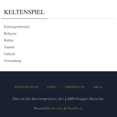
KELTENSPIEL
Einsteigerbereich
Religion
Kultur
Namen
Gälisch
Gewandung
DATENSCHUTZ
LINKS
IMPRESSUM
ORGA
Dies ist die Internetpräsenz der LARP-Gruppe Daracha.
Powered by
Nirvana
&
WordPress.