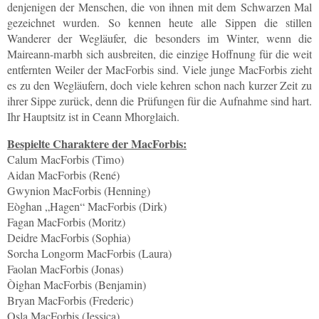
denjenigen der Menschen, die von ihnen mit dem Schwarzen Mal
gezeichnet wurden. So kennen heute alle Sippen die stillen
Wanderer der Wegläufer, die besonders im Winter, wenn die
Maireann-marbh sich ausbreiten, die einzige Hoffnung für die weit
entfernten Weiler der MacForbis sind. Viele junge MacForbis zieht
es zu den Wegläufern, doch viele kehren schon nach kurzer Zeit zu
ihrer Sippe zurück, denn die Prüfungen für die Aufnahme sind hart.
Ihr Hauptsitz ist in Ceann Mhorglaich.
Bespielte Charaktere der MacForbis:
Calum MacForbis (Timo)
Aidan MacForbis (René)
Gwynion MacForbis (Henning)
Eòghan „Hagen“ MacForbis (Dirk)
Fagan MacForbis (Moritz)
Deidre MacForbis (Sophia)
Sorcha Longorm MacForbis (Laura)
Faolan MacForbis (Jonas)
Òighan MacForbis (Benjamin)
Bryan MacForbis (Frederic)
Osla MacForbis (Jessica)