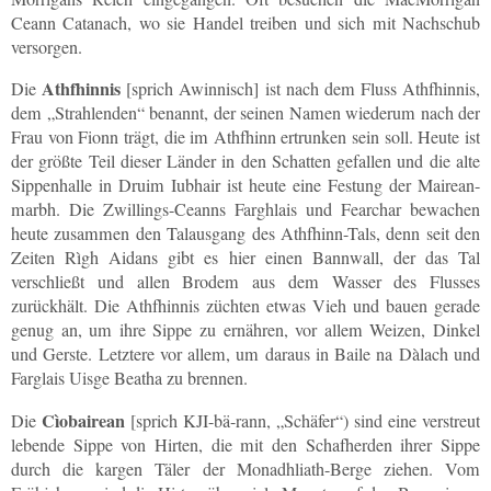
Ceann Catanach, wo sie Handel treiben und sich mit Nachschub
versorgen.
Athfhinnis
Die
[sprich Awinnisch] ist nach dem Fluss Athfhinnis,
dem „Strahlenden“ benannt, der seinen Namen wiederum nach der
Frau von Fionn trägt, die im Athfhinn ertrunken sein soll. Heute ist
der größte Teil dieser Länder in den Schatten gefallen und die alte
Sippenhalle in Druim Iubhair ist heute eine Festung der Mairean-
marbh. Die Zwillings-Ceanns Farghlais und Fearchar bewachen
heute zusammen den Talausgang des Athfhinn-Tals, denn seit den
Zeiten Rìgh Aidans gibt es hier einen Bannwall, der das Tal
verschließt und allen Brodem aus dem Wasser des Flusses
zurückhält. Die Athfhinnis züchten etwas Vieh und bauen gerade
genug an, um ihre Sippe zu ernähren, vor allem Weizen, Dinkel
und Gerste. Letztere vor allem, um daraus in Baile na Dàlach und
Farglais Uisge Beatha zu brennen.
Cìobairean
Die
[sprich KJI-bä-rann, „Schäfer“) sind eine verstreut
lebende Sippe von Hirten, die mit den Schafherden ihrer Sippe
durch die kargen Täler der Monadhliath-Berge ziehen. Vom