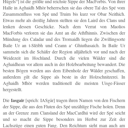
Hügels“] ist die größte und reichste Sippe der MacForbis. Von ihrer
Halle in Aghaidh Mhòr beherrschen sie das obere Tal des Spé vom
Zusammenfluss von Spé und Truim bis kurz vor Obar Neithich.
Etwas mehr als dreißig Jahren stellten sie den Laird des Clans und
lenken dessen Geschicke. Nach dem Verrat von Maolios
MacForbis verloren sie das Amt an die Athfhinnis. Zwischen der
Mündung des Caladar und des Tromaidh liegen die Zwillingsorte
Baile Ur an t-Slèibh und Ceann a‘ Ghiuthasaich. In Baile Ur
sammeln sich die Schäfer der Region alljährlich vor und nach der
Weidezeit im Hochland. Durch die vielen Wälder sind die
Aghaidhean vor allem auch in der Holzbearbeitung bewandert. Die
besten Bögen werden aus dem Eibenholz der Wälder geschaffen,
außerdem gilt die Sippe als beste in der Holzschnitzerei. In
Aghaidh Mhòr werden traditionell die meisten Uisge-Fässer
hergestellt.
Iasgair
Die
[sprich: IASgär] tragen ihren Namen von den Fischern
der Sippe, die aus den Fluten des Spé unzählige Fische holen. Denn
an der Grenze zum Clansland der MacCardhú wird der Spé seicht
und so macht die Sippe besonders im Herbst zur Zeit der
Lachszüge einen guten Fang. Den Reichtum sieht man auch am