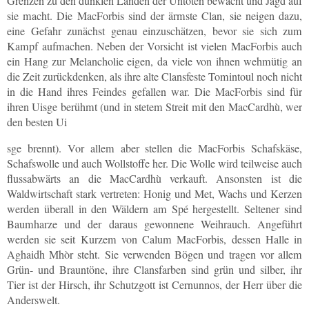
Grenzen zu den dunklen Landen der Untoten bewacht und Jagd auf
sie macht. Die MacForbis sind der ärmste Clan, sie neigen dazu,
eine Gefahr zunächst genau einzuschätzen, bevor sie sich zum
Kampf aufmachen. Neben der Vorsicht ist vielen MacForbis auch
ein Hang zur Melancholie eigen, da viele von ihnen wehmütig an
die Zeit zurückdenken, als ihre alte Clansfeste Tomintoul noch nicht
in die Hand ihres Feindes gefallen war. Die MacForbis sind für
ihren Uisge berühmt (und in stetem Streit mit den MacCardhù, wer
den besten Ui
sge brennt). Vor allem aber stellen die MacForbis Schafskäse,
Schafswolle und auch Wollstoffe her. Die Wolle wird teilweise auch
flussabwärts an die MacCardhù verkauft. Ansonsten ist die
Waldwirtschaft stark vertreten: Honig und Met, Wachs und Kerzen
werden überall in den Wäldern am Spé hergestellt. Seltener sind
Baumharze und der daraus gewonnene Weihrauch. Angeführt
werden sie seit Kurzem von Calum MacForbis, dessen Halle in
Aghaidh Mhòr steht. Sie verwenden Bögen und tragen vor allem
Grün- und Brauntöne, ihre Clansfarben sind grün und silber, ihr
Tier ist der Hirsch, ihr Schutzgott ist Cernunnos, der Herr über die
Anderswelt.