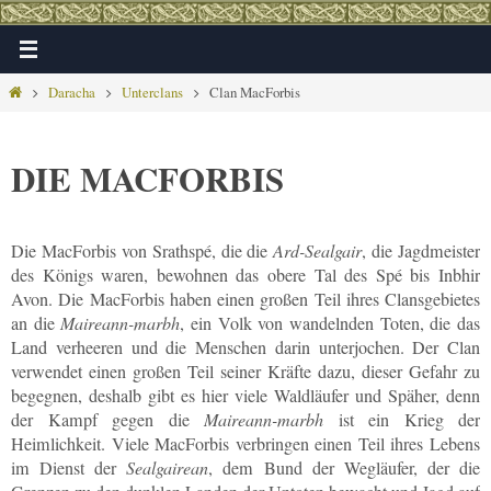
Zum
Inhalt
springen
Home
Daracha
Unterclans
Clan MacForbis
DIE MACFORBIS
Die MacForbis von Srathspé, die die
Ard-Sealgair
, die Jagdmeister
des Königs waren, bewohnen das obere Tal des Spé bis Inbhir
Avon. Die MacForbis haben einen großen Teil ihres Clansgebietes
an die
Mairea
nn-marbh
, ein Volk von wandelnden Toten, die das
Land verheeren und die Menschen darin unterjochen. Der Clan
verwendet einen großen Teil seiner Kräfte dazu, dieser Gefahr zu
begegnen, deshalb gibt es hier viele Waldläufer und Späher, denn
der Kampf gegen die
Maireann-marbh
ist ein Krieg der
Heimlichkeit. Viele MacForbis verbringen einen Teil ihres Lebens
im Dienst der
Sealgairean
, dem Bund der Wegläufer, der die