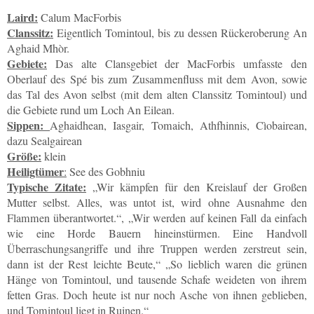
Laird:
Calum MacForbis
Clanssitz:
Eigentlich Tomintoul, bis zu dessen Rückeroberung An
Aghaid Mhòr.
Gebiete:
Das alte Clansgebiet der MacForbis umfasste den
Oberlauf des Spé bis zum Zusammenfluss mit dem Avon, sowie
das Tal des Avon selbst (mit dem alten Clanssitz Tomintoul) und
die Gebiete rund um Loch An Eilean.
Sippen:
Aghaidhean, Iasgair, Tomaich, Athfhinnis, Cìobairean,
dazu Sealgairean
Größe:
klein
Heiligtümer
:
See des Gobhniu
Typische Zitate:
„Wir kämpfen für den Kreislauf der Großen
Mutter selbst. Alles, was untot ist, wird ohne Ausnahme den
Flammen überantwortet.“, „Wir werden auf keinen Fall da einfach
wie eine Horde Bauern hineinstürmen. Eine Handvoll
Überraschungsangriffe und ihre Truppen werden zerstreut sein,
dann ist der Rest leichte Beute,“ „So lieblich waren die grünen
Hänge von Tomintoul, und tausende Schafe weideten von ihrem
fetten Gras. Doch heute ist nur noch Asche von ihnen geblieben,
und Tomintoul liegt in Ruinen.“