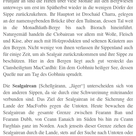
Frühjahr an sind die Hirten über viele Monate auf den Bergwiesen
unterwegs um erst im Spätherbst wieder in die wenigen Dörfer der
Sippe zurückzukehren. Ihr Hauptort ist Drochaid Charra, gelegen
an der namensgebenden Brücke über den Tuilnean, dessen Tal weit
in die Monadhliath-Berge bis nach Biorach hineinführt.
Naturgemäß handeln die Cìobairean vor allem mit Wolle, Fleisch
und Käse, aber auch mit Holzprodukten und seltenen Kräutern aus
den Bergen. Nicht wenige von ihnen verlassen ihr Sippenland auch
für einige Zeit, um als Sealgair zurückzukommen und ihre Sippe zu
beschützen. Hier in den Bergen liegt auch gut versteckt das
Clansheiligtum MacCardhù: Ein dem Gobhniu heiliger See, dessen
Quelle nur am Tag des Gobhniu sprudelt.
Sealgairean
Die
[Schellgärann, „Jäger“] unterscheiden sich von
den anderen Sippen, da sie durch eine Schwureinung miteinander
verbunden sind. Das Ziel der Sealgairean ist die Sicherung der
Lande der MacForbis gegen die Untoten. Heute bewachen die
Sealgairean die gesamte Grenze zwischen Fearann Ban und
Fearann Dubh, von Ceann Eanaich im Süden bis hin zu Ceann
Farghlais ganz im Norden. Auch jenseits dieser Grenze ziehen die
Sealgairean durch die Lande, stets auf der Suche nach Untoten oder