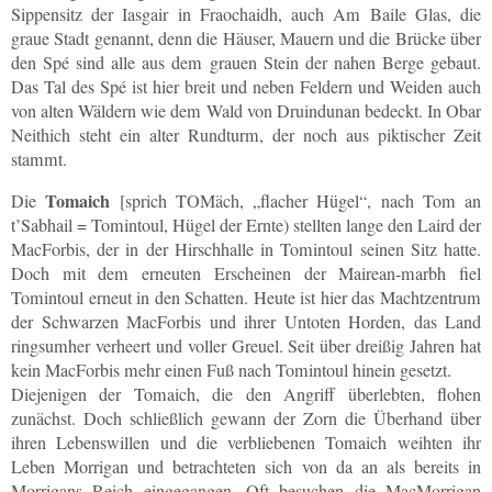
Sippensitz der Iasgair in Fraochaidh, auch Am Baile Glas, die
graue Stadt genannt, denn die Häuser, Mauern und die Brücke über
den Spé sind alle aus dem grauen Stein der nahen Berge gebaut.
Das Tal des Spé ist hier breit und neben Feldern und Weiden auch
von alten Wäldern wie dem Wald von Druindunan bedeckt. In Obar
Neithich steht ein alter Rundturm, der noch aus piktischer Zeit
stammt.
Tomaich
Die
[sprich TOMäch, „flacher Hügel“, nach Tom an
t’Sabhail = Tomintoul, Hügel der Ernte) stellten lange den Laird der
MacForbis, der in der Hirschhalle in Tomintoul seinen Sitz hatte.
Doch mit dem erneuten Erscheinen der Mairean-marbh fiel
Tomintoul erneut in den Schatten. Heute ist hier das Machtzentrum
der Schwarzen MacForbis und ihrer Untoten Horden, das Land
ringsumher verheert und voller Greuel. Seit über dreißig Jahren hat
kein MacForbis mehr einen Fuß nach Tomintoul hinein gesetzt.
Diejenigen der Tomaich, die den Angriff überlebten, flohen
zunächst. Doch schließlich gewann der Zorn die Überhand über
ihren Lebenswillen und die verbliebenen Tomaich weihten ihr
Leben Morrigan und betrachteten sich von da an als bereits in
Morrigans Reich eingegangen. Oft besuchen die MacMorrigan