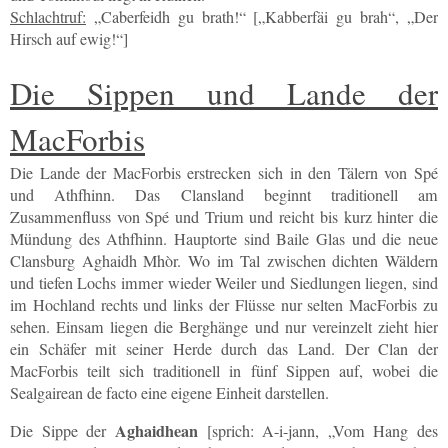
Schlachtruf:
„Caberfeidh gu brath!“ [„Kabberfäi gu brah“, „Der
Hirsch auf ewig!“]
Die Sippen und Lande der
MacForbis
Die Lande der MacForbis erstrecken sich in den Tälern von Spé
und Athfhinn. Das Clansland beginnt traditionell am
Zusammenfluss von Spé und Trium und reicht bis kurz hinter die
Mündung des Athfhinn. Hauptorte sind Baile Glas und die neue
Clansburg Aghaidh Mhòr. Wo im Tal zwischen dichten Wäldern
und tiefen Lochs immer wieder Weiler und Siedlungen liegen, sind
im Hochland rechts und links der Flüsse nur selten MacForbis zu
sehen. Einsam liegen die Berghänge und nur vereinzelt zieht hier
ein Schäfer mit seiner Herde durch das Land. Der Clan der
MacForbis teilt sich traditionell in fünf Sippen auf, wobei die
Sealgairean de facto eine eigene Einheit darstellen.
Aghaidhean
Die Sippe der
[sprich: A-i-jann, „Vom Hang des