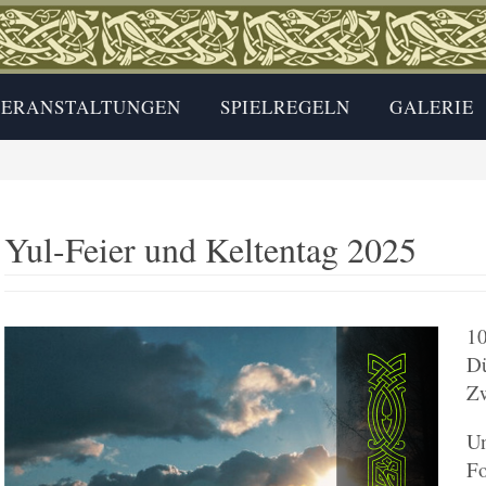
ERANSTALTUNGEN
SPIELREGELN
GALERIE
Yul-Feier und Keltentag 2025
10
D
Zw
Un
Fo