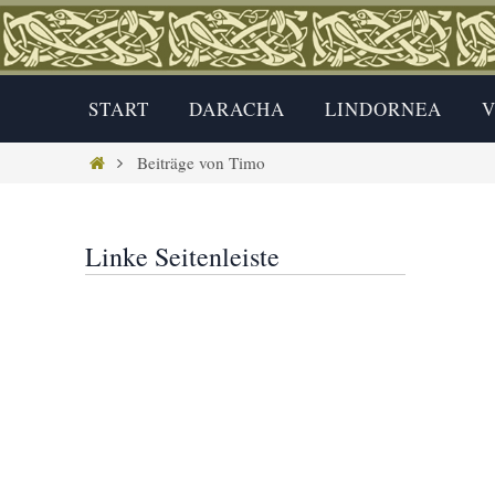
Zum
Inhalt
springen
Zum
Inhalt
START
DARACHA
LINDORNEA
V
springen
Home
Beiträge von Timo
Linke Seitenleiste