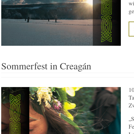
w
ge
Sommerfest in Creagán
10
T
Zw
„
Fe