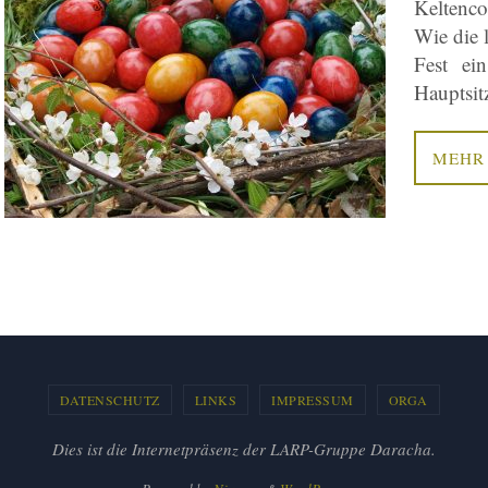
Keltenco
Wie die 
Fest ei
Hauptsit
MEHR
DATENSCHUTZ
LINKS
IMPRESSUM
ORGA
Dies ist die Internetpräsenz der LARP-Gruppe Daracha.