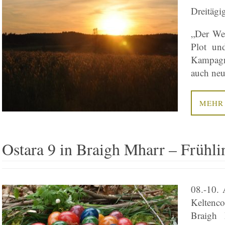
Dreitägi
„Der Weg
Plot un
Kampagne
auch neu
MEHR
Ostara 9 in Braigh Mharr – Frühl
08.-10. 
Keltenco
Braigh 